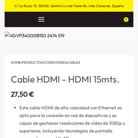
C/ La Rosa, 10, 38002, Santa Cruz de Tenerife, Islas Canarias, España
0
HOME
›
PRODUCTOS
›
CONEXIONES
›
CABLES
Cable HDMI - HDMI 15mts.
27,50
€
Este cable HDMI de alta velocidad con Ethernet es
apto para la conexión en red de dispositivos y es
capaz de gestionar resoluciones de vídeo de 1080p y
superiores, incluyendo tecnologías de pantalla