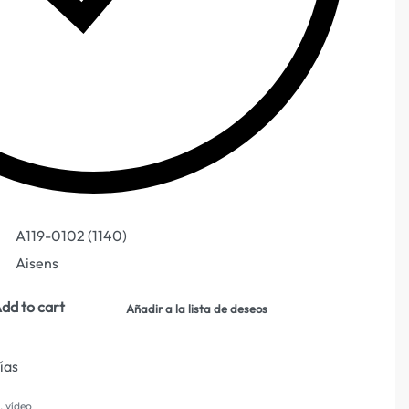
A119-0102 (1140)
Aisens
dd to cart
Añadir a la lista de deseos
días
,
vídeo