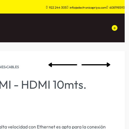
922 244 305
info@electronicapriya.com
608198593
0
NES
›
CABLES
MI - HDMI 10mts.
lta velocidad con Ethernet es apto para la conexión