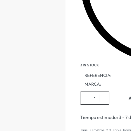
3 IN STOCK
REFERENCIA:
MARCA:
A
Tiempo estimado:
3 - 7 
Tags:
10 metros
,
2.0
,
cable
,
hdmi