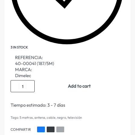
3 IN STOCK
REFERENCIA:
40-00041 (187/5M)
MARCA:
Dimelec
Add to cart
Tiempo estimado:
3 - 7 días
Tags:
5 metros
,
antena
,
cable
,
negro
,
televisión
COMPARTIR