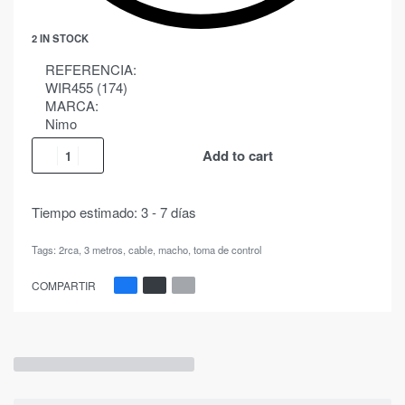
2 IN STOCK
REFERENCIA:
WIR455 (174)
MARCA:
Nimo
Add to cart
Tiempo estimado:
3 - 7 días
Tags:
2rca
,
3 metros
,
cable
,
macho
,
toma de control
COMPARTIR