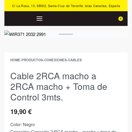
C/ La Rosa, 10, 38002, Santa Cruz de Tenerife, Islas Canarias, España
0
HOME
›
PRODUCTOS
›
CONEXIONES
›
CABLES
Cable 2RCA macho a
2RCA macho + Toma de
Control 3mts.
19,90
€
Color: Negro
Conexión: Conexión 2 RCA macho – macho y toma de