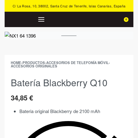
C/ La Rosa, 10, 38002, Santa Cruz de Tenerife, Islas Canarias, España
0
HOME
›
PRODUCTOS
›
ACCESORIOS DE TELEFONÍA MÓVIL
›
ACCESORIOS ORIGINALES
Batería Blackberry Q10
34,85
€
Bateria original Blackberry de 2100 mAh