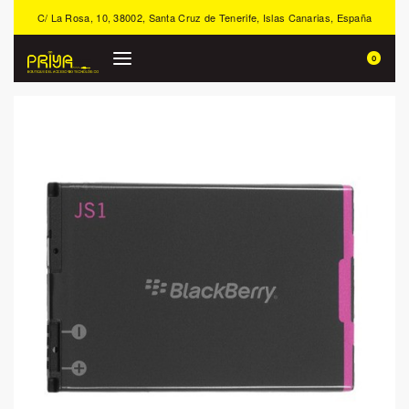
C/ La Rosa, 10, 38002, Santa Cruz de Tenerife, Islas Canarias, España
0