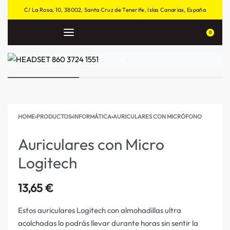
C/ La Rosa, 10, 38002, Santa Cruz de Tenerife, Islas Canarias, España
0
HOME
›
PRODUCTOS
›
INFORMÁTICA
›
AURICULARES CON MICRÓFONO
Auriculares con Micro
Logitech
13,65
€
Estos auriculares Logitech con almohadillas ultra
acolchadas lo podrás llevar durante horas sin sentir la