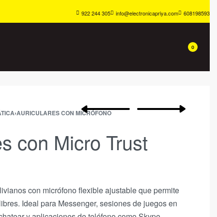
922 244 305
info@electronicapriya.com
608198593
0
TICA
›
AURICULARES CON MICRÓFONO
es con Micro Trust
alivianos con micrófono flexible ajustable que permite
ibres. Ideal para Messenger, sesiones de juegos en
 chatear y aplicaciones de teléfono como Skype.