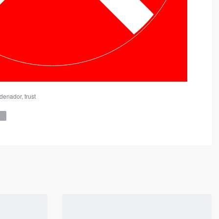
denador
,
trust