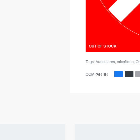
OUT OF STOCK
Tags:
Auriculares
,
micrófono
,
Or
COMPARTIR