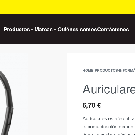
Productos
Marcas
Quiénes somos
Contáctenos
HOME
›
PRODUCTOS
›
INFORMÁ
Auricular
6,70
€
Auriculares estéreo ultr
la comunicación manos l
línea, escuchar música,