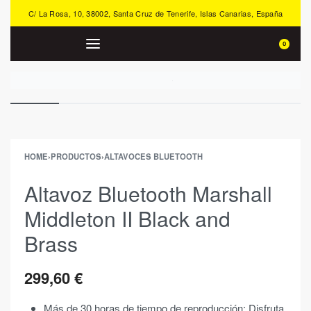
C/ La Rosa, 10, 38002, Santa Cruz de Tenerife, Islas Canarias, España
0
HOME
›
PRODUCTOS
›
ALTAVOCES BLUETOOTH
Altavoz Bluetooth Marshall
Middleton II Black and
Brass
299,60
€
Más de 30 horas de tiempo de reproducción: Disfruta