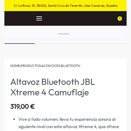
C/ La Rosa, 10, 38002, Santa Cruz de Tenerife, Islas Canarias, España
0
HOME
›
PRODUCTOS
›
ALTAVOCES BLUETOOTH
Altavoz Bluetooth JBL
Xtreme 4 Camuflaje
319,00
€
Vive a todo volumen: lleva tu experiencia sonora al
siguiente nivel con este altavoz Xtreme 4, que ofrece