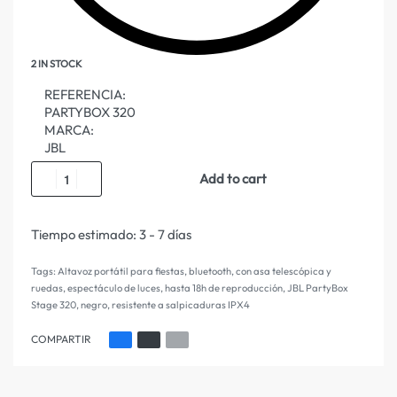
2 IN STOCK
REFERENCIA:
PARTYBOX 320
MARCA:
JBL
Add to cart
Tiempo estimado:
3 - 7 días
Tags:
Altavoz portátil para fiestas
,
bluetooth
,
con asa telescópica y
ruedas
,
espectáculo de luces
,
hasta 18h de reproducción
,
JBL PartyBox
Stage 320
,
negro
,
resistente a salpicaduras IPX4
COMPARTIR