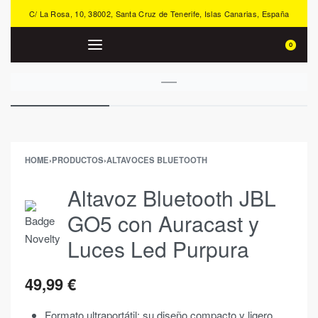
C/ La Rosa, 10, 38002, Santa Cruz de Tenerife, Islas Canarias, España
0
HOME
›
PRODUCTOS
›
ALTAVOCES BLUETOOTH
Altavoz Bluetooth JBL
GO5 con Auracast y
Luces Led Purpura
49,99
€
Formato ultraportátil: su diseño compacto y ligero