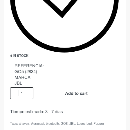
4 IN STOCK
REFERENCIA:
GO5 (2834)
MARCA:
JBL
Add to cart
Tiempo estimado:
3 - 7 días
Tags:
altavoz
,
Auracast
,
bluetooth
,
GO5
,
JBL
,
Luces Led
,
Pupura