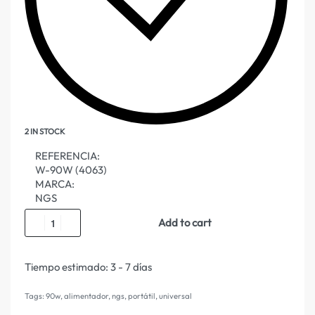
2 IN STOCK
REFERENCIA:
W-90W (4063)
MARCA:
NGS
Add to cart
Tiempo estimado:
3 - 7 días
Tags:
90w
,
alimentador
,
ngs
,
portátil
,
universal