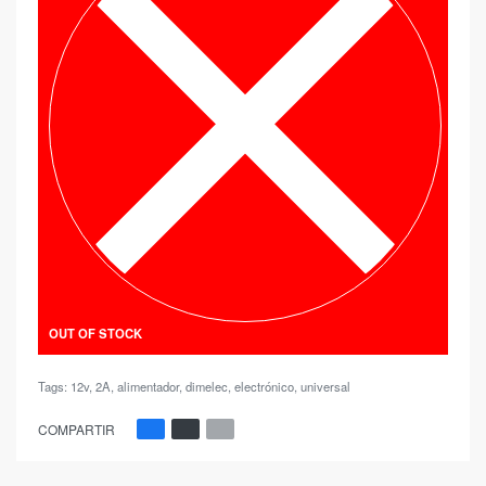
OUT OF STOCK
Tags:
12v
,
2A
,
alimentador
,
dimelec
,
electrónico
,
universal
COMPARTIR