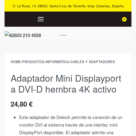
C/ La Rosa, 10, 38002, Santa Cruz de Tenerife, Islas Canarias, España
0
HOME
›
PRODUCTOS
›
INFORMÁTICA
›
CABLES Y ADAPTADORES
Adaptador Mini Displayport
a DVI-D hembra 4K activo
24,80
€
Este adaptador de Delock permite la conexión de un
monitor DVI al sistema través de una interfaz mini
DisplayPort disponible. El adaptador admite una