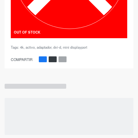
OUT OF STOCK
Tags:
4k
,
activo
,
adaptador
,
dvi-d
,
mini displayport
COMPARTIR