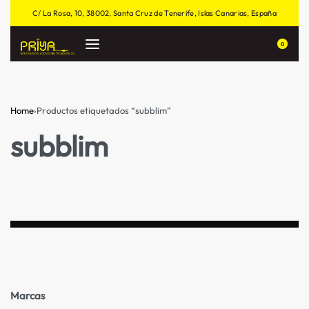
C/ La Rosa, 10, 38002, Santa Cruz de Tenerife, Islas Canarias, España
0
Home
›
Productos etiquetados “subblim”
subblim
Marcas