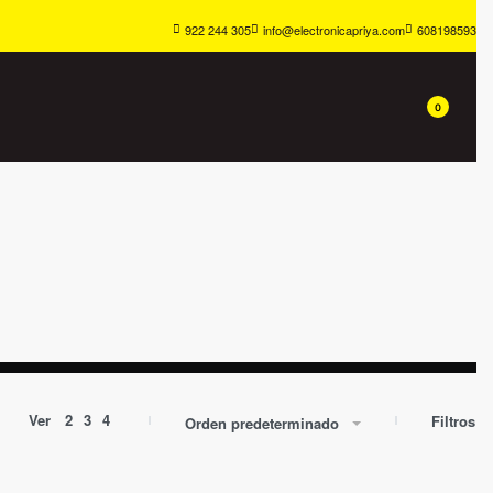
922 244 305
info@electronicapriya.com
608198593
0
Ver
2
3
4
Filtros
Orden predeterminado