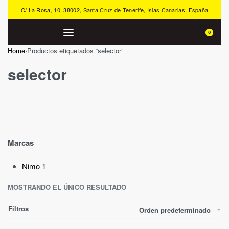
C/ La Rosa, 10, 38002, Santa Cruz de Tenerife, Islas Canarias, España
0
Home
›
Productos etiquetados “selector”
selector
Marcas
Nimo
1
MOSTRANDO EL ÚNICO RESULTADO
Filtros
Orden predeterminado