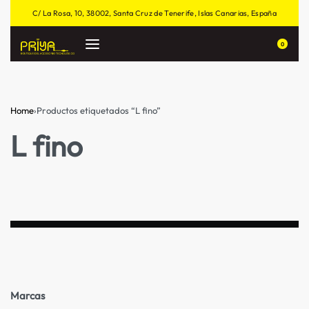
C/ La Rosa, 10, 38002, Santa Cruz de Tenerife, Islas Canarias, España
0
Home
›
Productos etiquetados “L fino”
L fino
Marcas