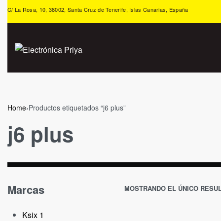
C/ La Rosa, 10, 38002, Santa Cruz de Tenerife, Islas Canarias, España
Home
›
Productos etiquetados “j6 plus”
j6 plus
Marcas
MOSTRANDO EL ÚNICO RESU
Ksix
1