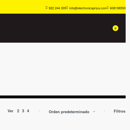
922 244 305
info@electronicapriya.com
608198593
0
Ver
2
3
4
Filtros
Orden predeterminado