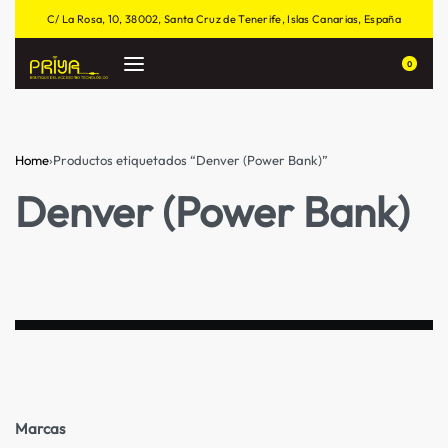
C/ La Rosa, 10, 38002, Santa Cruz de Tenerife, Islas Canarias, España
0
Home
›
Productos etiquetados “Denver (Power Bank)”
Denver (Power Bank)
Marcas