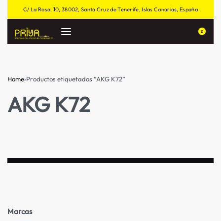
C/ La Rosa, 10, 38002, Santa Cruz de Tenerife, Islas Canarias, España
0
Home
›
Productos etiquetados “AKG K72”
AKG K72
Marcas