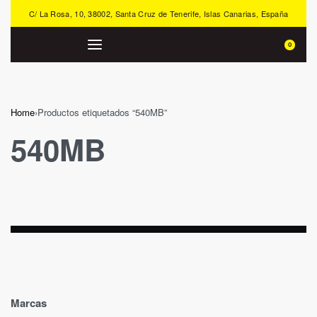
C/ La Rosa, 10, 38002, Santa Cruz de Tenerife, Islas Canarias, España
0
Home
›
Productos etiquetados “540MB”
540MB
Marcas