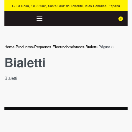
C/ La Rosa, 10, 38002, Santa Cruz de Tenerife, Islas Canarias, España
0
Home
›
Productos
›
Pequeños Electrodomésticos
›
Bialetti
›
Página 3
Bialetti
Bialetti