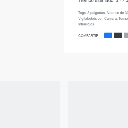
Tiempo estimado:
3 - 7 
Tags:
8 pulgadas
,
Alcance de 3
Vigilabebés con Cámara
,
Tempe
Infrarrojos
COMPARTIR