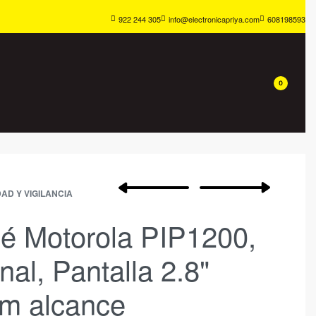
922 244 305
info@electronicapriya.com
608198593
0
AD Y VIGILANCIA
bé Motorola PIP1200,
nal, Pantalla 2.8"
0m alcance