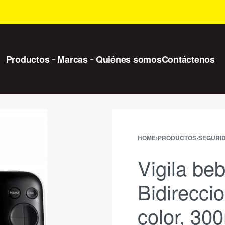
Productos
Marcas
Quiénes somos
Contáctenos
HOME
›
PRODUCTOS
›
SEGURID
Vigila be
Bidireccio
color, 30