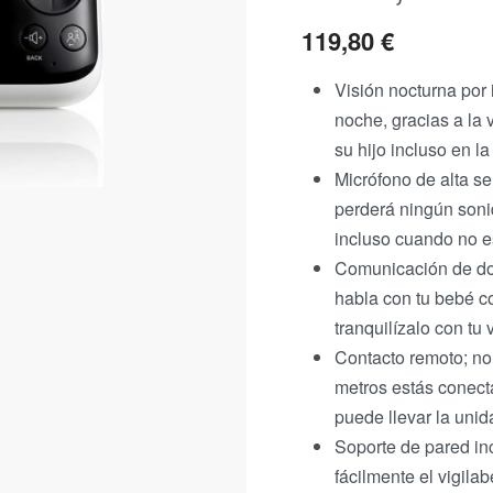
119,80
€
Visión nocturna por 
noche, gracias a la 
su hijo incluso en l
Micrófono de alta se
perderá ningún soni
incluso cuando no e
Comunicación de dos
habla con tu bebé c
tranquilízalo con tu 
Contacto remoto; no
metros estás conect
puede llevar la uni
Soporte de pared inc
fácilmente el vigila