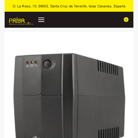
C/ La Rosa, 10, 38002, Santa Cruz de Tenerife, Islas Canarias, España
0