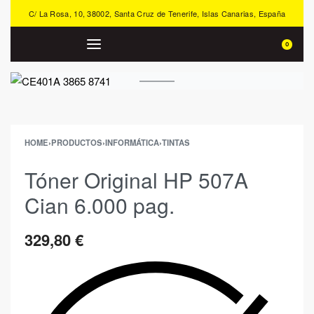
C/ La Rosa, 10, 38002, Santa Cruz de Tenerife, Islas Canarias, España
0
HOME
›
PRODUCTOS
›
INFORMÁTICA
›
TINTAS
Tóner Original HP 507A
Cian 6.000 pag.
329,80
€