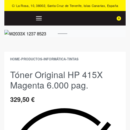
C/ La Rosa, 10, 38002, Santa Cruz de Tenerife, Islas Canarias, España
0
HOME
›
PRODUCTOS
›
INFORMÁTICA
›
TINTAS
Tóner Original HP 415X
Magenta 6.000 pag.
329,50
€