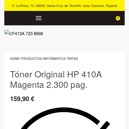
C/ La Rosa, 10, 38002, Santa Cruz de Tenerife, Islas Canarias, España
0
HOME
›
PRODUCTOS
›
INFORMÁTICA
›
TINTAS
Tóner Original HP 410A
Magenta 2.300 pag.
159,90
€