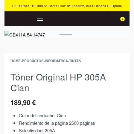
C/ La Rosa, 10, 38002, Santa Cruz de Tenerife, Islas Canarias, España
0
HOME
›
PRODUCTOS
›
INFORMÁTICA
›
TINTAS
Tóner Original HP 305A
Cian
189,90
€
Color del cartucho: Cian
Rendimiento de la página 2600 páginas
Selectividad: 305A