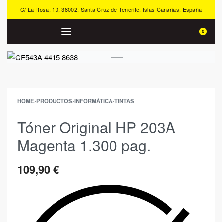
C/ La Rosa, 10, 38002, Santa Cruz de Tenerife, Islas Canarias, España
0
HOME
›
PRODUCTOS
›
INFORMÁTICA
›
TINTAS
Tóner Original HP 203A
Magenta 1.300 pag.
109,90
€