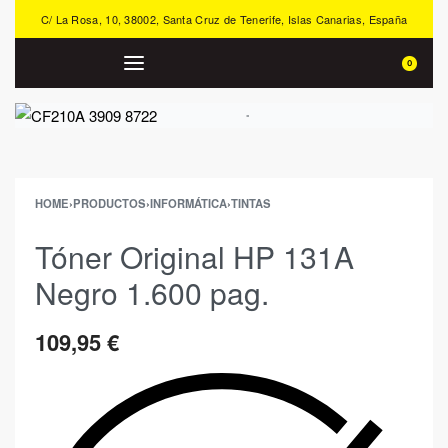
C/ La Rosa, 10, 38002, Santa Cruz de Tenerife, Islas Canarias, España
0
HOME
›
PRODUCTOS
›
INFORMÁTICA
›
TINTAS
Tóner Original HP 131A
Negro 1.600 pag.
109,95
€