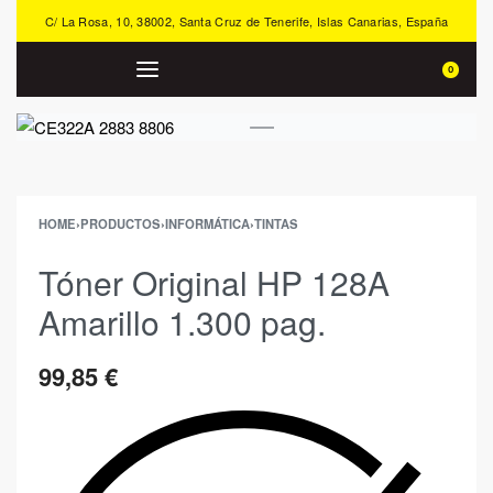
C/ La Rosa, 10, 38002, Santa Cruz de Tenerife, Islas Canarias, España
0
HOME
›
PRODUCTOS
›
INFORMÁTICA
›
TINTAS
Tóner Original HP 128A
Amarillo 1.300 pag.
99,85
€