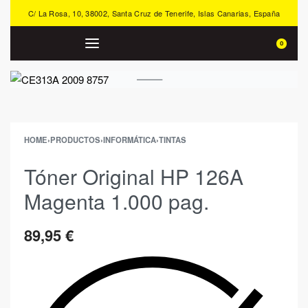
C/ La Rosa, 10, 38002, Santa Cruz de Tenerife, Islas Canarias, España
0
HOME
›
PRODUCTOS
›
INFORMÁTICA
›
TINTAS
Tóner Original HP 126A
Magenta 1.000 pag.
89,95
€