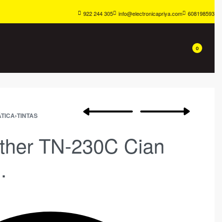
922 244 305
info@electronicapriya.com
608198593
0
TICA
›
TINTAS
other TN-230C Cian
.