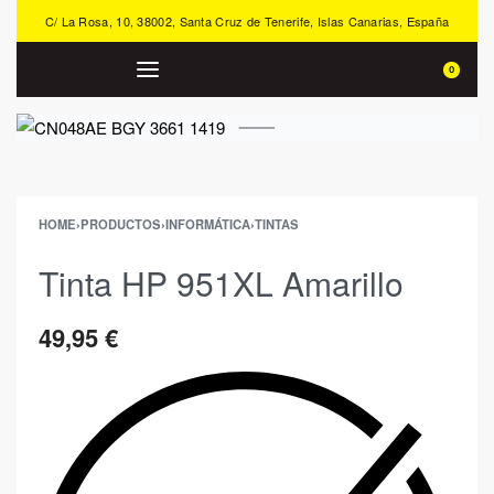
C/ La Rosa, 10, 38002, Santa Cruz de Tenerife, Islas Canarias, España
0
HOME
›
PRODUCTOS
›
INFORMÁTICA
›
TINTAS
Tinta HP 951XL Amarillo
49,95
€