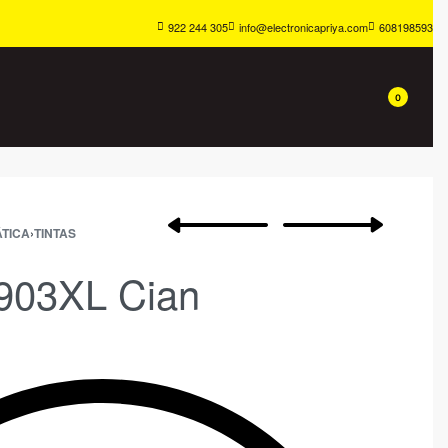
922 244 305
info@electronicapriya.com
608198593
0
TICA
›
TINTAS
 903XL Cian