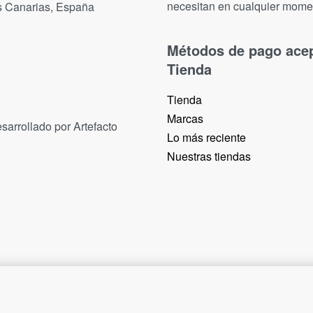
necesitan en cualquier mome
as Canarias, España
Métodos de pago ace
Tienda
Tienda
Marcas
sarrollado por Artefacto
Lo más reciente​
Nuestras tiendas​
29,90
€
6 IN STOCK