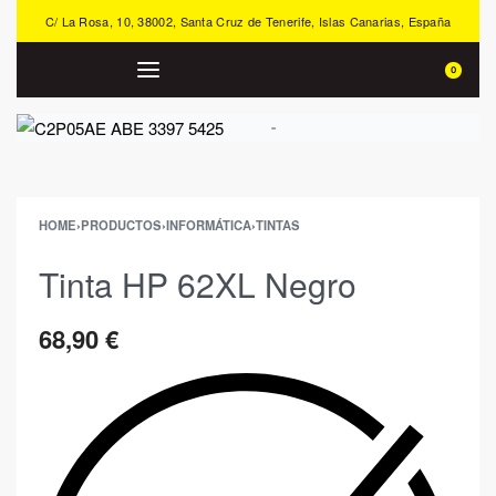
C/ La Rosa, 10, 38002, Santa Cruz de Tenerife, Islas Canarias, España
0
HOME
›
PRODUCTOS
›
INFORMÁTICA
›
TINTAS
Tinta HP 62XL Negro
68,90
€