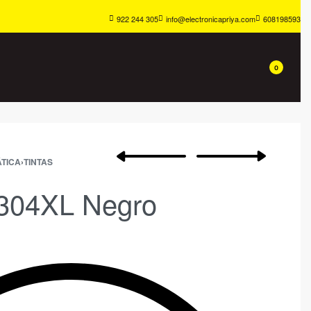
922 244 305
info@electronicapriya.com
608198593
0
TICA
›
TINTAS
 304XL Negro