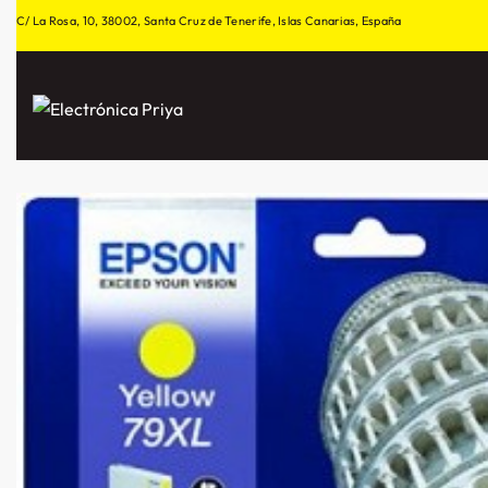
C/ La Rosa, 10, 38002, Santa Cruz de Tenerife, Islas Canarias, España