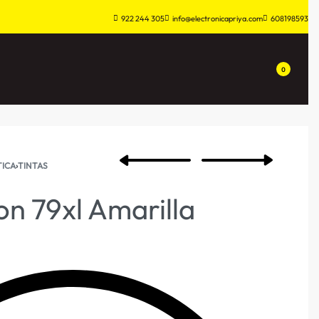
922 244 305
info@electronicapriya.com
608198593
0
ICA
›
TINTAS
on 79xl Amarilla