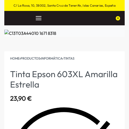
C/ La Rosa, 10, 38002, Santa Cruz de Tenerife, Islas Canarias, España
0
HOME
›
PRODUCTOS
›
INFORMÁTICA
›
TINTAS
Tinta Epson 603XL Amarilla
Estrella
23,90
€