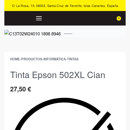
C/ La Rosa, 10, 38002, Santa Cruz de Tenerife, Islas Canarias, España
0
HOME
›
PRODUCTOS
›
INFORMÁTICA
›
TINTAS
Tinta Epson 502XL Cian
27,50
€