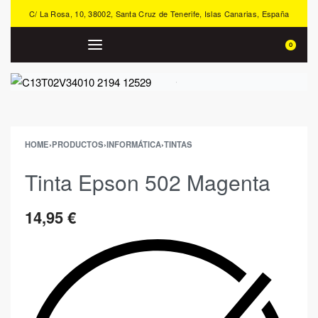
C/ La Rosa, 10, 38002, Santa Cruz de Tenerife, Islas Canarias, España
0
HOME
›
PRODUCTOS
›
INFORMÁTICA
›
TINTAS
Tinta Epson 502 Magenta
14,95
€