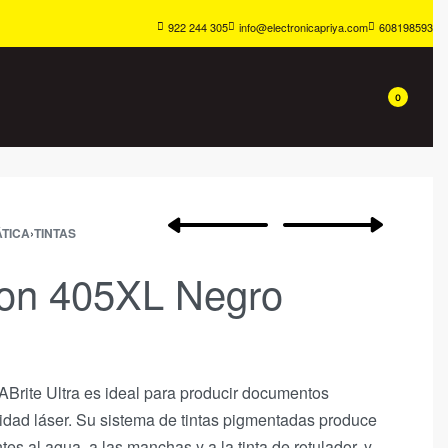
922 244 305
info@electronicapriya.com
608198593
0
TICA
›
TINTAS
son 405XL Negro
Brite Ultra
es ideal para producir documentos
lidad láser. Su sistema de tintas pigmentadas produce
es al agua, a las manchas y a la tinta de rotulador, y