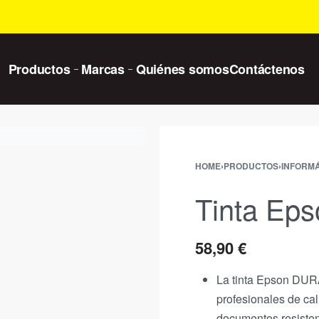
Productos
Marcas
Quiénes somos
Contáctenos
HOME
›
PRODUCTOS
›
INFORMÁ
Tinta Ep
58,90
€
La tinta
Epson DURA
profesionales de ca
documentos resistent