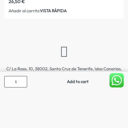
26,50
€
VISTA RÁPIDA
Añadir al carrito
C/ La Rosa, 10, 38002, Santa Cruz de Tenerife, Islas Canarias,
España
Add to cart
info@electronicapriya.com
922 244 305
© Electrónica Priya 2026. Todos los derechos reservados.