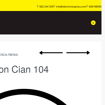
922 244 305
info@electronicapriya.com
608198593
0
TICA
›
TINTAS
on Cian 104