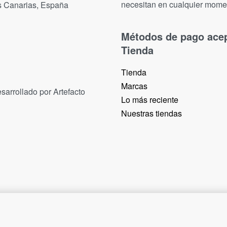
necesitan en cualquier mome
as Canarias, España
Métodos de pago ace
Tienda
Tienda
Marcas
sarrollado por Artefacto
Lo más reciente​
Nuestras tiendas​
14,90
€
6 IN STOCK