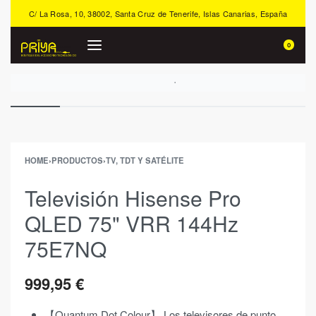
C/ La Rosa, 10, 38002, Santa Cruz de Tenerife, Islas Canarias, España
0
HOME
›
PRODUCTOS
›
TV, TDT Y SATÉLITE
Televisión Hisense Pro
QLED 75" VRR 144Hz
75E7NQ
999,95
€
【Quantum Dot Colour】 Los televisores de punto