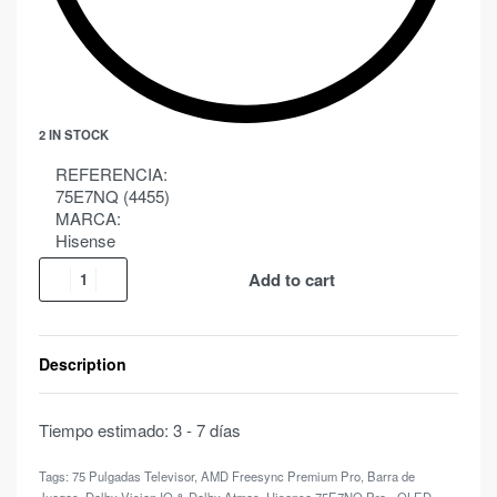
2 IN STOCK
REFERENCIA:
75E7NQ (4455)
MARCA:
Hisense
Add to cart
Description
Tiempo estimado:
3 - 7 días
Tags:
75 Pulgadas Televisor
,
AMD Freesync Premium Pro
,
Barra de
Juegos
,
Dolby Vision IQ & Dolby Atmos
,
Hisense 75E7NQ Pro - QLED