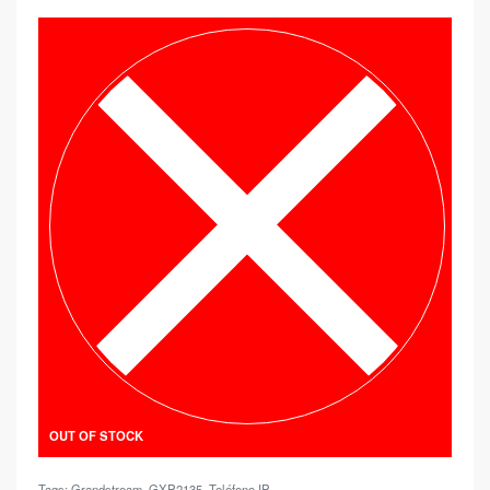
OUT OF STOCK
Tags:
Grandstream
,
GXP2135
,
Teléfono IP