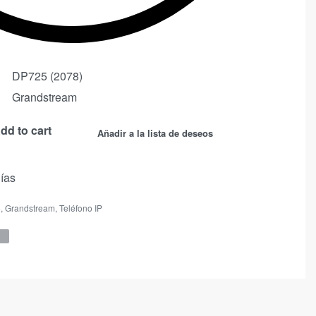
DP725 (2078)
Grandstream
dd to cart
Añadir a la lista de deseos
días
5
,
Grandstream
,
Teléfono IP