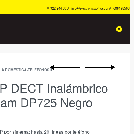
922 244 305
info@electronicapriya.com
608198593
0
ÍA DOMÉSTICA
›
TELÉFONOS IP
IP DECT Inalámbrico
eam DP725 Negro
 por sistema; hasta 20 líneas por teléfono