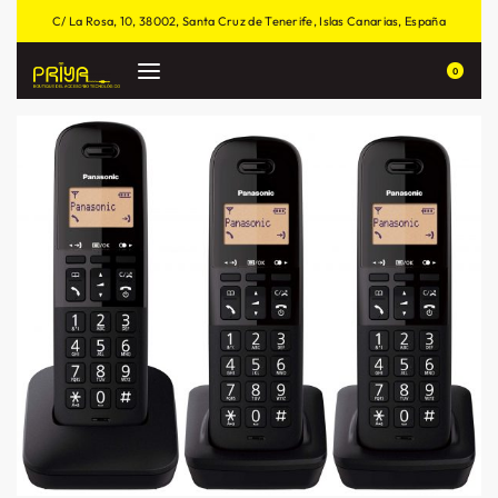
C/ La Rosa, 10, 38002, Santa Cruz de Tenerife, Islas Canarias, España
0